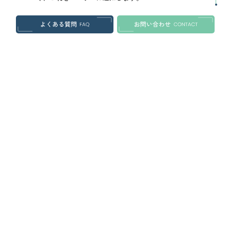
個人情報の利用停止等
1. 当部は、本人から、個人情報が、利用目的の範囲を超
えて取り扱われているという理由、または不正の手段
により取得されたものであるという理由により、その
利用の停止または消去（以下「利用停止等」といいま
す。）を求められた場合には、遅滞なく必要な調査を
行います。